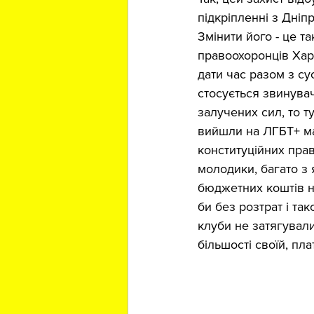
підкріпленні з Дніп
Змінити його - це т
правоохоронців Хар
дати час разом з су
стосується звинувач
залучених сил, то т
вийшли на ЛГБТ+ ма
конституційних прав
молодики, багато з 
бюджетних коштів на
би без розтрат і та
клуби не затягували
більшості своїй, пла