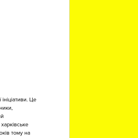
ініціативи. Це 
ники, 
й 
 харківське 
оків тому на 