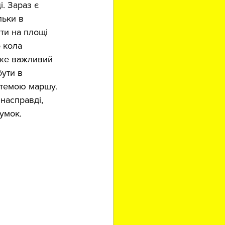
. Зараз є 
льки в 
ти на площі 
 кола 
уже важливий 
ути в 
 темою маршу. 
насправді, 
думок.