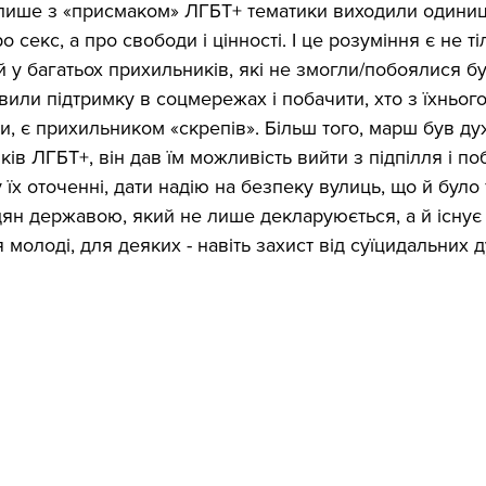
 лише з «присмаком» ЛГБТ+ тематики виходили одиниці
о секс, а про свободи і цінності. І це розуміння є не ті
й у багатьох прихильників, які не змогли/побоялися бу
или підтримку в соцмережах і побачити, хто з їхнього
и, є прихильником «скрепів». Більш того, марш був д
ів ЛГБТ+, він дав їм можливість вийти з підпілля і поб
їх оточенні, дати надію на безпеку вулиць, що й було
дян державою, який не лише декларуюється, а й існує 
 молоді, для деяких - навіть захист від суїцидальних 