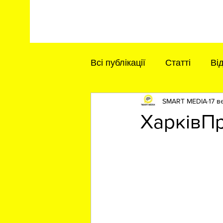
Всі публікації
Статті
Ві
SMART MEDIA
17 в
ХарківПр