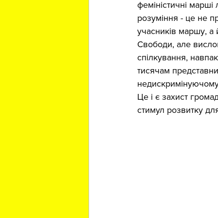
феміністичні марші
розуміння - це не пр
учасників маршу, а 
Свободи, але вислов
спілкування, навпак
тисячам представник
недискримінуючому 
Це і є захист грома
стимул розвитку для