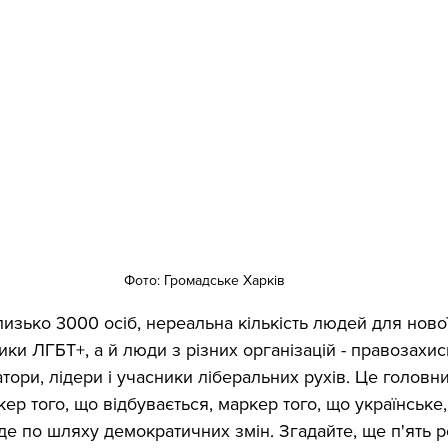
Фото: Громадське Харків
зько 3000 осіб, нереальна кількість людей для нової 
ики ЛГБТ+, а й люди з різних організацій - правозахис
ори, лідери і учасники ліберальних рухів. Це головни
р того, що відбувається, маркер того, що українське,
де по шляху демократичних змін. Згадайте, ще п'ять р