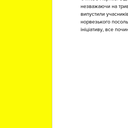
незважаючи на трива
випустили учасникі
норвезького посольс
ініціативу, все поч