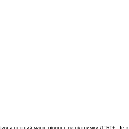
бувся перший марш рівності на підтримку ЛГБТ+. Це в