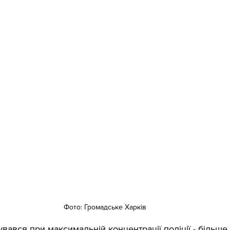
Фото: Громадське Харків
бувався при максимальній концентрації поліції - більше