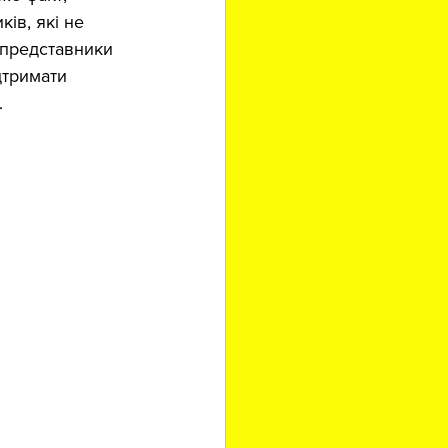
ів, які не 
 представники 
дтримати 
.