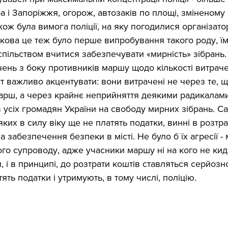
ра і Запоріжжя, огорож, автозаків по площі, зміненому
акож була вимога поліції, на яку погодилися організато
кова це теж було перше випробування такого роду, їм
спільством вчитися забезпечувати «мирність» зібрань
ень з боку противників маршу щодо кількості витраче
ут важливо акцентувати: вони витрачені не через те, 
рш, а через крайнє неприйняття деякими радикалами
 усіх громадян України на свободу мирних зібрань. Са
яких в силу віку ще не платять податки, винні в розтра
 забезпечення безпеки в місті. Не було б їх агресії 
кого супроводу, адже учасники маршу ні на кого не кид
, і в принципі, до розтрати коштів ставляться серйозно
тять податки і утримують, в тому числі, поліцію.