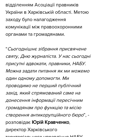
відділенням Асоціації правників 
України в Харківській області. Метою 
заходу було налагодження 
комунікації між правоохоронними 
органами та громадянами.
“
Сьогоднішнє зібрання присвячене 
святу, Дню журналіста. У нас сьогодні 
присутні адвокати, правники, НАБУ. 
Можна задати питання як ми можемо 
один одному допомогти. Ми 
проводимо не перший публічний 
захід, який спрямований саме на 
донесення інформації пересічним 
громадянам про функцію та місію 
створення антикорупційного бюро
”, - 
розповідає 
Юрій Кравченко
, 
директор Харківського 
територіального управління НАБУ.