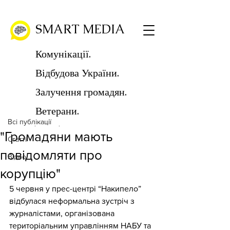
SMART MEDIA
Комунікації.
Відбудова України.
Пост
Залучення громадян.
Всі публікації
Ветерани.
SMART MEDIA
Всі публікації
5 черв. 2019 р.
Читати 1 хв
"Громадяни мають
Статті
повідомляти про
Відео
корупцію"
5 червня у прес-центрі “Накипело” 
відбулася неформальна зустріч з 
журналістами, організована 
територіальним управлінням НАБУ та 