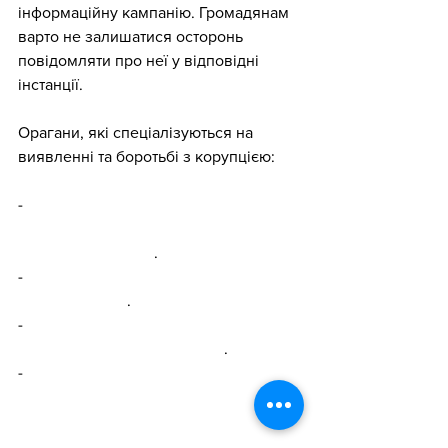
інформаційну кампанію. Громадянам 
варто не залишатися осторонь 
повідомляти про неї у відповідні 
інстанції.
Орагани, які спеціалізуються на 
виявленні та боротьбі з корупцією: 
- 
Прокуратура, зокрема, 
Спеціалізована антикорупційна 
прокуратура (САП)
.
- 
Національне антикорупційне бюро 
України (НАБУ)
.
- 
Національне агентство з питань 
запобігання корупції (НАЗК)
.
- 
Національне агентство України з 
питань виявлення, розшуку та 
управління активами, одержаними 
від корупційних та інших злочинів 