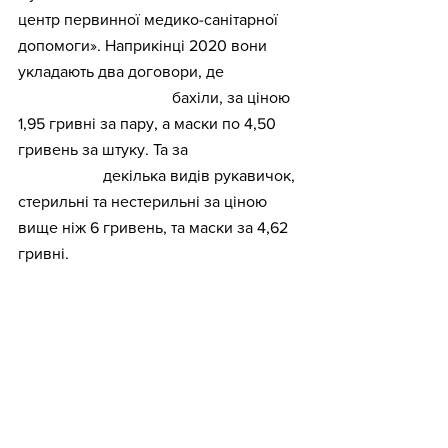
центр первинної медико-санітарної 
допомоги». Наприкінці 2020 вони 
укладають два договори, де 
планується закупати
 бахіли, за ціною 
1,95 гривні за пару, а маски по 4,50 
гривень за штуку. Та за 
іншим 
договором
 декілька видів рукавичок, 
стерильні та нестерильні за ціною 
вище ніж 6 гривень, та маски за 4,62 
гривні. 