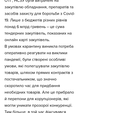
ОТГ, НСЗУ були витрачені на 
закупівлю обладнання, препаратів та 
засобів захисту для боротьби з Сovid-
19. Лише з бюджетів різних рівнів 
понад 6 млрд гривень – це сума 
тендерних закупівель, показаних на 
онлайн карті закупівель.
В умовах карантину виникла потреба 
оперативно реагувати на виклики 
пандемії, були створені особливі 
умови, які полегшували закупівлю 
товарів, шляхом прямих контрактів з 
постачальником, що значно 
скоротило час для придбання 
необхідних товарів. Але це прибрало 
й перепони для корупціонерів, які 
могли уникати прозорої конкуренції. 
Тим більше, в той час фіксувався 