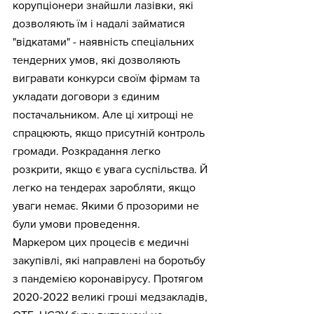
корупціонери знайшли лазівки, які 
дозволяють їм і надалі займатися 
"відкатами" - наявність спеціальних 
тендерних умов, які дозволяють 
вигравати конкурси своїм фірмам та 
укладати договори з єдиним 
постачальником. Але ці хитрощі не 
спрацюють, якщо присутній контроль 
громади. Розкрадання легко 
розкрити, якщо є увага суспільства. Й 
легко на тендерах заробляти, якщо 
уваги немає. Якими б прозорими не 
були умови проведення.
Маркером цих процесів є медичні 
закупівлі, які направлені на боротьбу 
з пандемією коронавірусу. Протягом 
2020-2022 великі гроші медзакладів, 