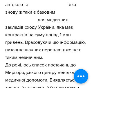
аптекою та 
ФОП Шілова С.Л.,
 яка 
знову ж таки є базовим 
ФОП-
посередником
 для медичних 
закладів сходу України, яка має 
контрактів на суму понад 1 млн 
гривень. Враховуючи цю інформацію, 
питання значних переплат вже не є 
таким незначним. 
До речі, ось список постачань до 
Миргородського центру невідкладної 
медичної допомоги. Виявляється, й 
халати, й шапочки, й бахіли можна 
закупляти по більш-менш адекватним 
цінами.