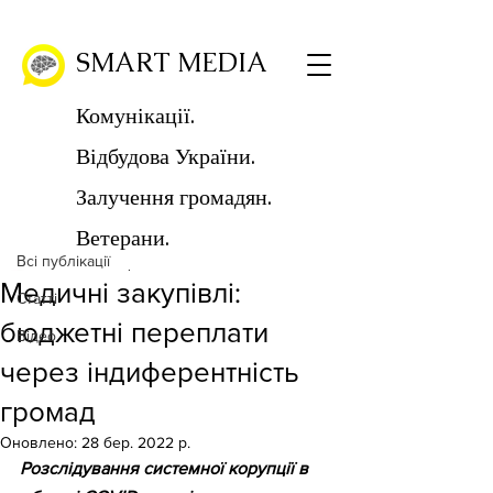
SMART MEDIA
Комунікації.
Відбудова України.
Пост
Залучення громадян.
Всі публікації
Ветерани.
SMART MEDIA
Всі публікації
15 лют. 2022 р.
Читати 4 хв
Медичні закупівлі:
Статті
бюджетні переплати
Відео
через індиферентність
громад
Оновлено:
28 бер. 2022 р.
Розслідування системної корупції в 