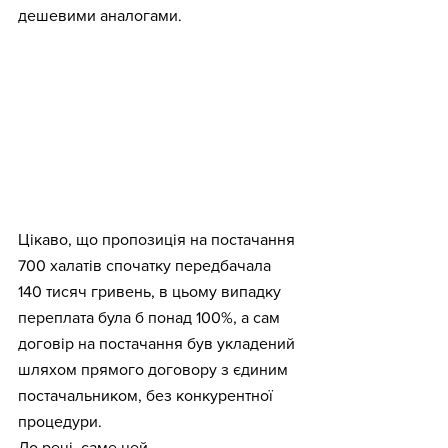
дешевими аналогами.    
Цікаво, що пропозиція на постачання 
700 халатів спочатку передбачала 
140 тисяч гривень, в цьому випадку 
переплата була б понад 100%, а сам 
договір на постачання був укладений 
шляхом прямого договору з єдиним 
постачальником, без конкурентної 
процедури.
До речі, саме цей 
ФОП Рощенко К.П
. 