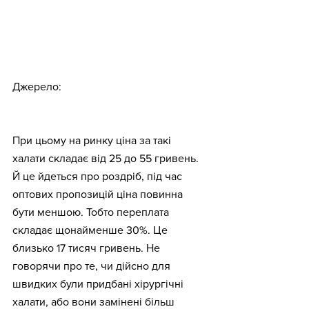
Джерело: 
https://prozorro.gov.ua/tender/UA-2021-
05-19-003481-a
При цьому на ринку ціна за такі 
халати складає від 25 до 55 гривень. 
Й це йдеться про роздріб, під час 
оптових пропозицій ціна повинна 
бути меншою. Тобто переплата 
складає щонайменше 30%. Це 
близько 17 тисяч гривень. Не 
говорячи про те, чи дійсно для 
швидких були придбані хірургічні 
халати, або вони замінені більш 