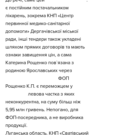
є постійним постачальником 
лікарень, зокрема КНП «Центр 
первинної медико-санітарної 
допомоги» Дергачівської міської 
ради, інші тендери також укладені 
шляхом прямих договорів та мають 
ознаки завищення цін, а сама 
Катерина Рощенко пов`язана з 
родиною Ярославських через 
громадську діяльність.
  ФОП 
Рощенко К.П. є переможцем у 
76 
тендерах,
 левова частка з яких 
неконкурентна, на суму більш ніж 
5,95 млн гривень. Непогано, для 
ФОП-посередника, а не виробника 
продукції. 
Луганська область. КНП «Сватівський 