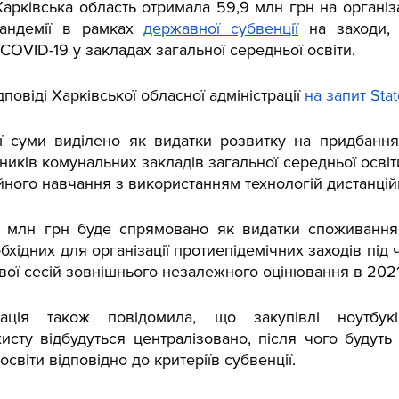
Харківська область отримала 59,9 млн грн на організа
андемії в рамках 
державної субвенції
 на заходи, 
COVID-19 у закладах загальної середньої освіти. 
повіді Харківської обласної адміністрації 
на запит Sta
ї суми виділено як видатки розвитку на придбання 
ників комунальних закладів загальної середньої освіти 
ійного навчання з використанням технологій дистанці
5 млн грн буде спрямовано як видатки споживання
обхідних для організації протиепідемічних заходів під 
вої сесій зовнішнього незалежного оцінювання в 2021 
рація також повідомила, що закупівлі ноутбукі
исту відбудуться централізовано, після чого будуть 
світи відповідно до критеріїв субвенції. 