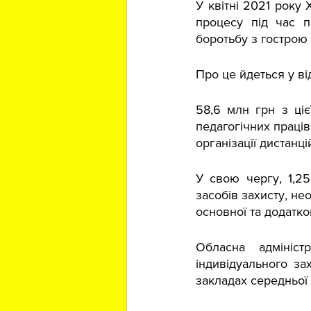
У квітні 2021 року 
процесу під час п
боротьбу з гострою 
Про це йдеться у від
58,6 млн грн з ціє
педагогічних праців
організації дистанц
У свою чергу, 1,2
засобів захисту, не
основної та додатко
Обласна адмініст
індивідуального зах
закладах середньої о