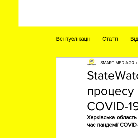
Всі публікації
Статті
Ві
SMART MEDIA
20 т
StateWat
процесу 
COVID-1
Харківська область
час пандемії COVID