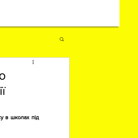
го
ї
у в школах під 