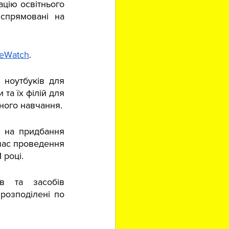
цію освітнього 
спрямовані на 
teWatch
.
ноутбуків для 
та їх філій для 
йного навчання.
 на придбання 
час проведення 
році. 
в та засобів 
розподілені по 