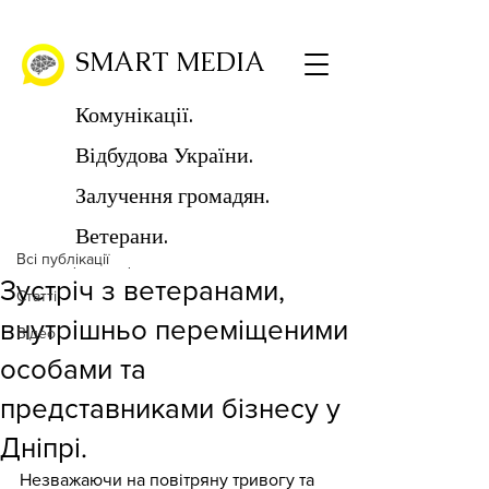
SMART MEDIA
Комунікації.
Відбудова України.
Пост
Залучення громадян.
Всі публікації
Ветерани.
SMART MEDIA
Всі публікації
3 черв. 2024 р.
Читати 1 хв
Зустріч з ветеранами,
Статті
внутрішньо переміщеними
Відео
особами та
представниками бізнесу у
Дніпрі.
Незважаючи на повітряну тривогу та 