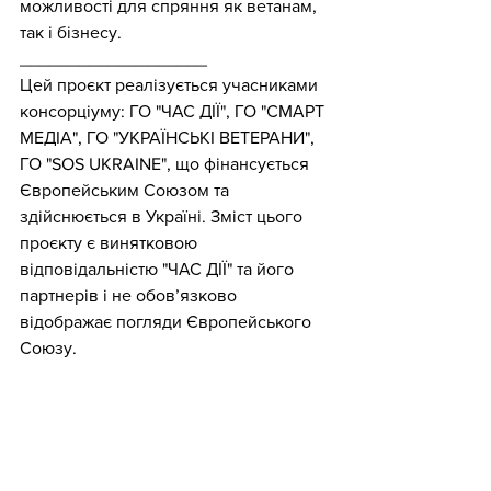
можливості для спряння як ветанам, 
так і бізнесу.
___________________
Цей проєкт реалізується учасниками 
консорціуму: ГО "ЧАС ДІЇ", ГО "СМАРТ 
МЕДІА", ГО "УКРАЇНСЬКІ ВЕТЕРАНИ", 
ГО "SOS UKRAINE", що фінансується 
Європейським Союзом та 
здійснюється в Україні. Зміст цього 
проєкту є винятковою 
відповідальністю "ЧАС ДІЇ" та його 
партнерів i не обов’язково 
відображає погляди Європейського 
Союзу.
#EU4Youth