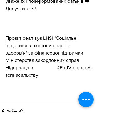
уважних і поінформованих батьків ❤️
Долучайтеся!
Проєкт реалізує LHSI "Соціальні 
ініціативи з охорони праці та 
здоров'я" за фінансової підтримки 
Міністерства закордонних справ 
Нідерландів
#cybersafe
#EndViolence#с
топнасильству
#EndViolence
#стопнасильству
Дивитися всі
Останні пости