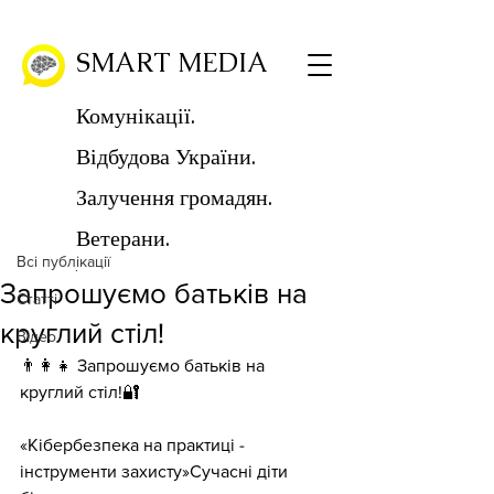
SMART MEDIA
Комунікації.
Відбудова України.
Пост
Залучення громадян.
Всі публікації
Ветерани.
SMART MEDIA
Всі публікації
6 бер.
Читати 1 хв
Запрошуємо батьків на
Статті
круглий стіл!
Відео
👨‍👩‍👧 Запрошуємо батьків на 
круглий стіл!🔐
«Кібербезпека на практиці - 
інструменти захисту»Сучасні діти 