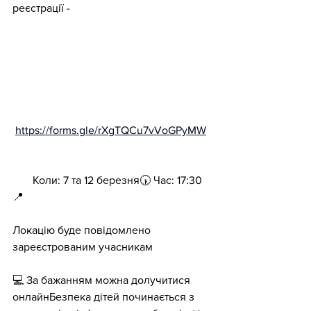
реєстрації - 
https://forms.gle/rXgTQCu7vVoGPyMW
8
h
📅
 Коли: 7 та 12 березня🕠 Час: 17:30
📍 
Локацію буде повідомлено 
зареєстрованим учасникам
💻 За бажанням можна долучитися 
онлайнБезпека дітей починається з 