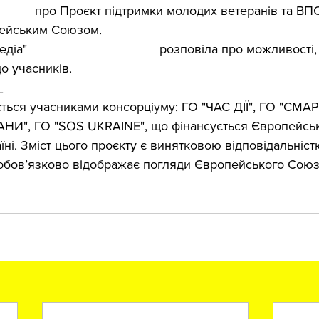
радіо
 про Проєкт підтримки молодих ветеранів та ВП
пейським Союзом.
діа" 
Oleksandra Shchukina
 розповіла про можливості, 
до учасників.
_
ється учасниками консорціуму: ГО "ЧАС ДІЇ", ГО "СМАР
АНИ", ГО "SOS UKRAINE", що фінансується Європейсь
їні. Зміст цього проєкту є винятковою відповідальністю
е обов’язково відображає погляди Європейського Союз