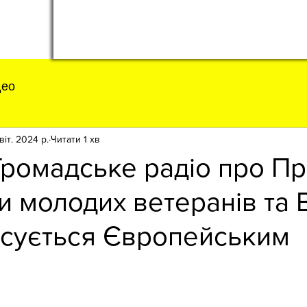
део
віт. 2024 р.
Читати 1 хв
Громадське радіо про П
и молодих ветеранів та 
нсується Європейським