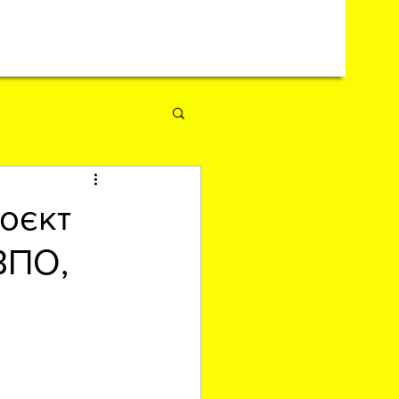
роєкт
ВПО,