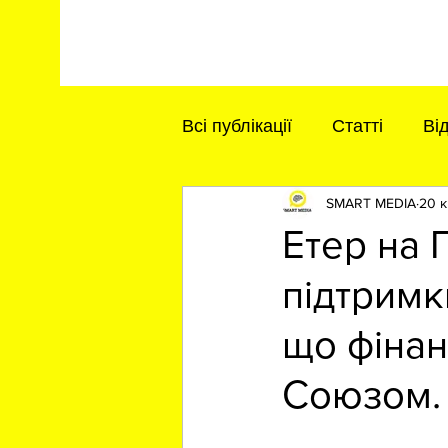
Всі публікації
Статті
Ві
SMART MEDIA
20 к
Етер на 
підтримк
що фіна
Союзом.