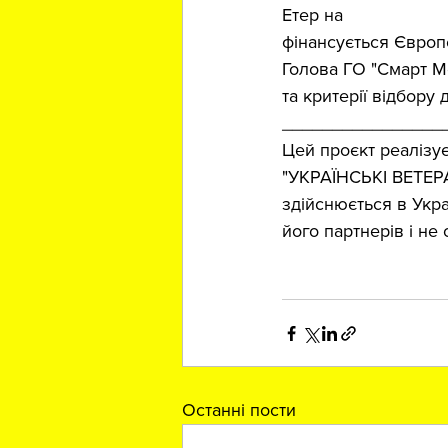
Етер на 
Громадське 
фінансується Євро
Голова ГО "Смарт Ме
та критерії відбору 
________________
Цей проєкт реалізу
"УКРАЇНСЬКІ ВЕТЕР
здійснюється в Укра
його партнерів i н
#EU4Youth
Останні пости