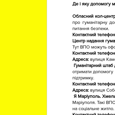
Де і яку допомогу 
Обласний кол-центр
про гуманітарну до
питання безпеки.
Контактний телефон
Центр надання гума
Тут ВПО можуть офо
Контактний телефон
Адреса: 
вулиця Каме
Гуманітарний штаб 
отримати допомогу 
підтримку.
Контактний телефон
Адреса: 
вулиця Собо
Я Маріуполь. Хмел
Маріуполя. Такі ВП
на соціальне житло.
Контактний телефон