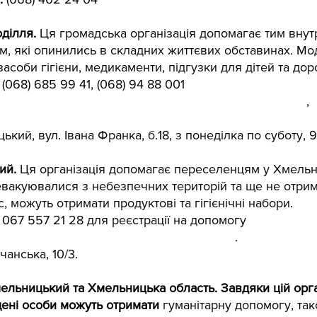
ww.facebook.com/yamariupolkhm
ділля.
 Ця громадська організація допомагає тим внут
, які опинились в складних життєвих обставинах. Мо
засоби гігієни, медикаменти, підгузки для дітей та дор
 (068) 685 99 41, (068) 94 88 001
ww.facebook.com/groups/2053338251358885/?ref=share
,
obra.com.ua/projects/4099e34b-6189-4654-ae5c-9eab7f483
ький, вул. Івана Франка, б.18, з понеділка по суботу, 9
ий. 
Ця організація допомагає переселенцям у Хмельн
 евакуювалися з небезпечних територій та ще не отри
, можуть отримати продуктові та гігієнічні набори.
 
067 557 21 28 для реєстрації на допомогу
ww.facebook.com/Caritas.KhmelnitskyUGCC
.
чанська, 10/3.
ельницький та Хмельницька область. Завдяки цій орга
ені особи можуть отримати
 гуманітарну допомогу, та