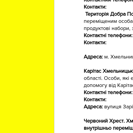
Контакти:
https://w
Територія Добра По
переміщеним особам
продуктові набори, 
Контактні телефони:
Контакти:
https://w
https://terytoriiad
Адреса:
 м. Хмельниц
Карітас Хмельницьк
області. Особи, які
допомогу від Карітас
Контактні телефони:
Контакти:
https://w
Адреса: 
вулиця Зарі
Червоний Хрест. Хм
внутрішньо переміщ