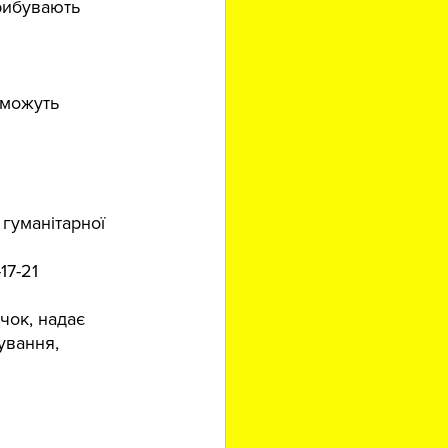
рибувають 
 можуть 
гуманітарної 
17-21
чок, надає 
ування, 