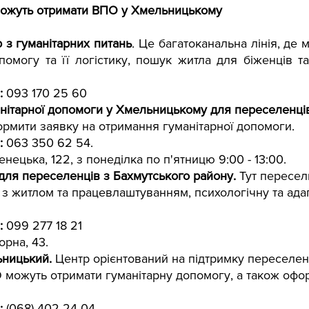
можуть отримати ВПО у Хмельницькому
 з гуманітарних питань
. Це багатоканальна лінія, де 
помогу та її логістику, пошук житла для біженців та
: 
093 170 25 60
нітарної допомоги у Хмельницькому для переселенців
рмити заявку на отримання гуманітарної допомоги.
: 
063 350 62 54.
нецька, 122, з понеділка по п'ятницю 9:00 - 13:00.
для переселенців з Бахмутського району.
 Тут пересел
 з житлом та працевлаштуванням, психологічну та адап
: 
099 277 18 21
рна, 43.
ьницький.
 Центр орієнтований на підтримку переселенц
О можуть отримати гуманітарну допомогу, а також офо
:
 (068) 402 24 04