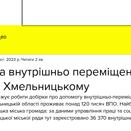
део
ют. 2023 р.
Читати 2 хв
а внутрішньо переміще
у Хмельницькому
жує робити добірки про допомогу внутрішньо-перемі
льницькій області проживає понад 120 тисяч ВПО. Най
ка міська громада: за даними управління праці та соц
ької міської ради тут зареєстровано 36 370 внутрішн