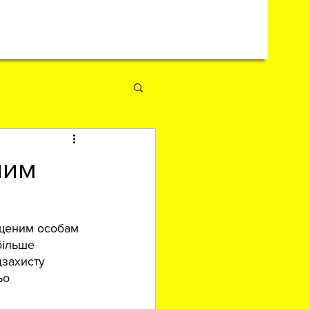
ним
щеним особам 
більше 
захисту 
ьо 