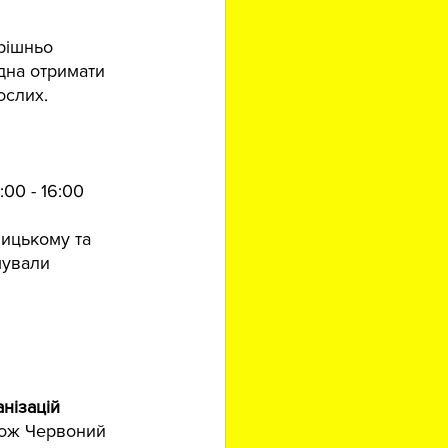
рішньо 
дна отримати 
ослих.
c60
:00 - 16:00
ицькому та 
мували 
нізацій 
кож Червоний 