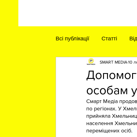
Всі публікації
Статті
Ві
SMART MEDIA
10 л
Допомог
особам 
Смарт Медіа продов
по регіонах. У Хме
прийняла Хмельниць
населення Хмельниц
переміщених осіб.