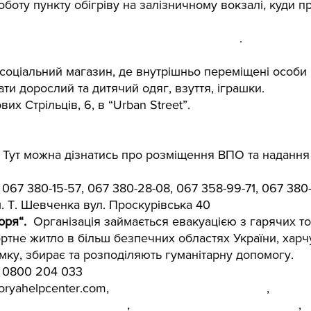
боту пункту обігріву на залізничному вокзалі, куди п
ww.facebook.com/groups/790627568786409/
.
соціальний магазин, де внутрішньо переміщені особи
и дорослий та дитячий одяг, взуття, іграшки.
вих Стрільців, 6, в “Urban Street”.
 Тут можна дізнатись про розміщення ВПО та надання 
 
067 380-15-57, 067 380-28-08, 067 358-99-71, 067 380-
м. Т. Шевченка вул. Проскурівська 40
ря“.  
Організація займається евакуацією з гарячих то
тне житло в більш безпечних областях України, харч
мку, збирає та розподіляють гуманітарну допомогу.
 0800 204 033
oryahelpcenter.com,
https://zoryahelpcenter.com/
,
k.com/Zorya.HelpCenter
,
https://t.me/zorya_help_center
,