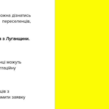
можна дізнатись 
 переселенців, 
 з Луганщини. 
нці можуть 
таційну 
ів з 
рмити заявку 