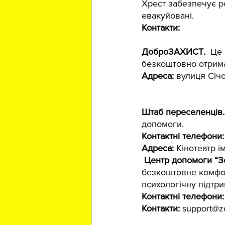
Хрест забезпечує ро
евакуйовані.
Контакти:
https://w
ДоброЗАХИСТ.  
Це 
безкоштовно отримат
Адреса:
 вулиця Січо
Штаб переселенців.
допомоги.
Контактні телефони:
Адреса:
 Кінотеатр і
Центр допомоги “Зо
безкоштовне комфор
психологічну підтри
Контактні телефони:
Контакти: 
support@z
https://www.faceboo