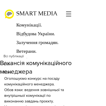
SMART MEDIA
Комунікації.
Відбудова України.
Пост
Залучення громадян.
Всі публікації
Ветерани.
SMART MEDIA
Всі публікації
5 лют. 2024 р.
Читати 1 хв
Вакансія комунікаційного
Статті
менеджера
Відео
Оголошуємо конкурс на посаду 
комунікаційного менеджера. 
Обов язки: ведення зовнішньої та 
внутрішньої комунікації по 
виконанню завдань проєкту. 