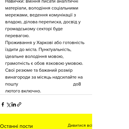
Навички: вміння писати аналітичні 
матеріали, володіння соціальними 
мережами, ведення комунікації з 
владою, ділова переписка, досвід у 
громадському секторі буде 
перевагою. 
Проживання у Харкові або готовність 
їздити до міста. Пунктуальність, 
ідеальне володіння мовою, 
грамотність є обов язковою умовою. 
Свої резюме та бажаний розмір 
винагороди за місяць надсилайте на 
пошту 
smartmediakh@gmail.com
 до8 
лютого включно.  
Дивитися всі
Останні пости