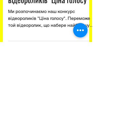
Стартував конкурс
відеороликів "Ціна голосу"
Ми розпочинаємо наш конкурс
відеороликів "Ціна голосу". Переможе
той відеоролик, що набере найбільшу
кількість переглядів у YouTube....
Load video
SMART MEDIA